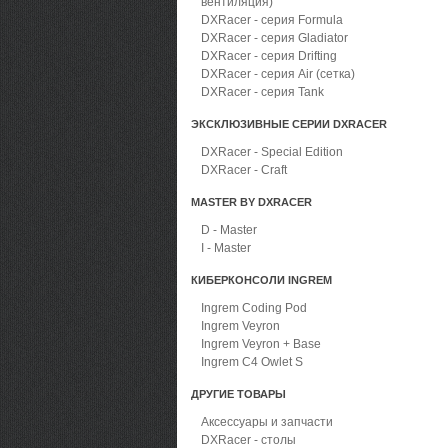
вентиляция)
DXRacer - серия Formula
DXRacer - серия Gladiator
DXRacer - серия Drifting
DXRacer - серия Air (сетка)
DXRacer - серия Tank
ЭКСКЛЮЗИВНЫЕ СЕРИИ DXRACER
DXRacer - Special Edition
DXRacer - Craft
MASTER BY DXRACER
D - Master
I - Master
КИБЕРКОНСОЛИ INGREM
Ingrem Coding Pod
Ingrem Veyron
Ingrem Veyron + Base
Ingrem C4 Owlet S
ДРУГИЕ ТОВАРЫ
Аксессуары и запчасти
DXRacer - столы