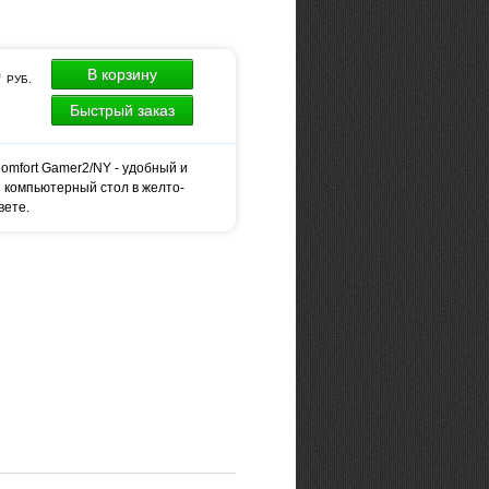
0
В корзину
РУБ.
Быстрый заказ
Comfort Gamer2/NY - удобный и
 компьютерный стол в желто-
вете.