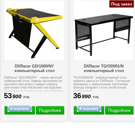
Под заказ
DXRacer GD/1000/NY
DXRacer TG/OD001/N
компьютерный стол
компьютерный стол
DXRacer GD/1000/NY - черно-желтый
TG/OD001/N - компьютерный стол
геймерский стол. Каркас выполнен из
черного цвета от DXRacer. Cетчатые
прочного металла и закрыт сверху
боковины с нанесенным логотипом
цветными пластиковыми накладками.
бренда придают столу необычный,
Деревянная столешница расположена
интересный...
53
36
под небольшим углом (10...
900
990
РУБ.
РУБ.
Подробнее
Подробнее