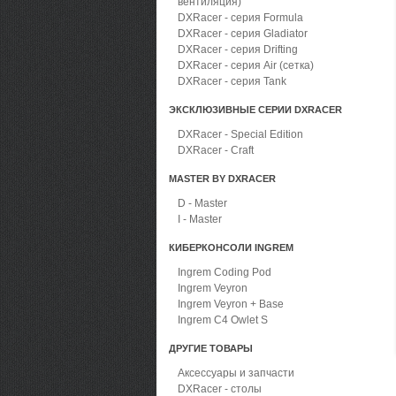
вентиляция)
DXRacer - серия Formula
DXRacer - серия Gladiator
DXRacer - серия Drifting
DXRacer - серия Air (сетка)
DXRacer - серия Tank
ЭКСКЛЮЗИВНЫЕ СЕРИИ DXRACER
DXRacer - Special Edition
DXRacer - Craft
MASTER BY DXRACER
D - Master
I - Master
КИБЕРКОНСОЛИ INGREM
Ingrem Coding Pod
Ingrem Veyron
Ingrem Veyron + Base
Ingrem C4 Owlet S
ДРУГИЕ ТОВАРЫ
Аксессуары и запчасти
DXRacer - столы