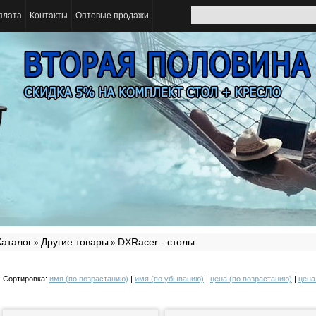
плата
Контакты
Оптовые продажи
Каталог
Другие товары
DXRacer - столы
»
»
Сортировка:
имя (по возрастанию)
|
имя (по убыванию)
|
цена (по возрастанию)
|
цена