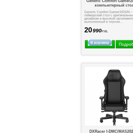
Generic Comfort Gamer2
компьютерный сто
Generic Comfort Gamer2/DS/N –
геймерский стол с оригинальн
дизайном и высокой эргономич
выполненный в черном...
20
990
РУБ.
Подро
DXRacer I-DMC/MAS202