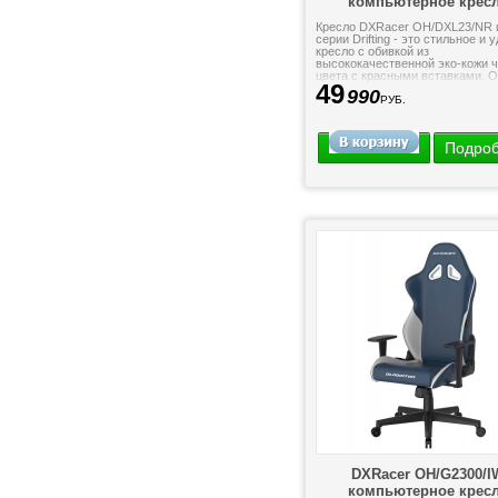
компьютерное крес
Кресло DXRacer OH/DXL23/NR 
серии Drifting - это стильное и 
кресло с обивкой из
высококачественной эко-кожи 
цвета с красными вставками. 
49
имеет регулируемые подлокотни
990
РУБ.
Подро
DXRacer OH/G2300/I
компьютерное крес