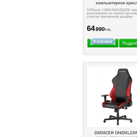
компьютерное крес
DXRacer I-DMC/MAS2022/N -кре
выполненное из черной эко-кож
строгом лаконичном дизайне.
64
990
РУБ.
Подро
DXRACER OH/DXL23/