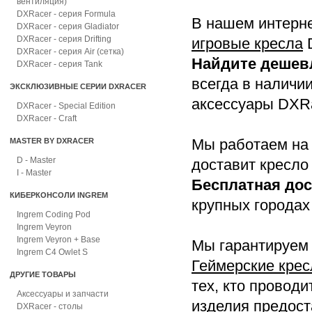
вентиляция)
DXRacer - серия Formula
В нашем интерне
DXRacer - серия Gladiator
DXRacer - серия Drifting
игровые кресла
D
DXRacer - серия Air (сетка)
Найдите дешев
DXRacer - серия Tank
всегда в наличи
ЭКСКЛЮЗИВНЫЕ СЕРИИ DXRACER
аксессуары DXRa
DXRacer - Special Edition
DXRacer - Craft
MASTER BY DXRACER
Мы работаем на 
D - Master
доставит кресло
I - Master
Бесплатная дос
КИБЕРКОНСОЛИ INGREM
крупных городах
Ingrem Coding Pod
Ingrem Veyron
Ingrem Veyron + Base
Мы гарантируем 
Ingrem C4 Owlet S
Геймерские крес
ДРУГИЕ ТОВАРЫ
тех, кто провод
Аксессуары и запчасти
изделия предос
DXRacer - столы