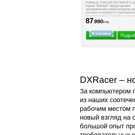
DXRacer OH/LMT24LTA/N.N.Y из
серии "Martian" представляет
эргономичное компьютерное кр
которое отличается электричес
регулируемой спинкой с поясн
87
поддержкой, позволяющими легк
990
РУБ.
Подро
DXRacer – н
За компьютером п
из наших соотече
рабочим местом 
новый взгляд на 
большой опыт про