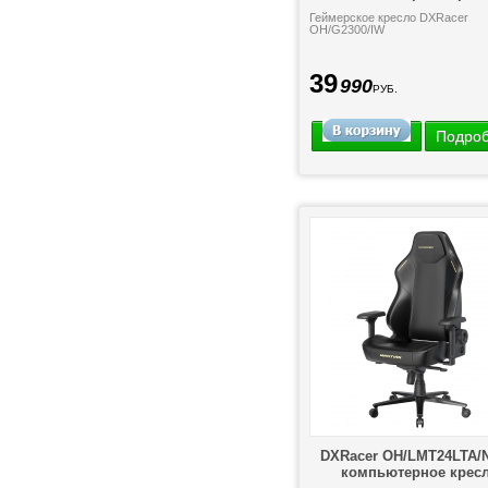
Геймерское кресло DXRacer
OH/G2300/IW
39
990
РУБ.
Подро
DXRacer OH/LMT24LTA/N
компьютерное крес