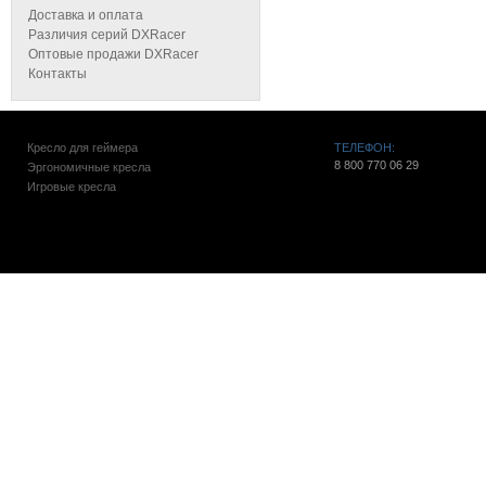
Доставка и оплата
Различия серий DXRacer
Оптовые продажи DXRacer
Контакты
Кресло для геймера
ТЕЛЕФОН:
8 800 770 06 29
Эргономичные кресла
Игровые кресла