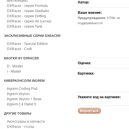
вентиляция)
Автор:
DXRacer - серия Formula
DXRacer - серия Gladiator
Ваше мнение:
DXRacer - серия Drifting
Предупреждение:
HTML не
DXRacer - серия Air (сетка)
поддерживается!
DXRacer - серия Tank
ЭКСКЛЮЗИВНЫЕ СЕРИИ DXRACER
DXRacer - Special Edition
DXRacer - Craft
MASTER BY DXRACER
Оценка:
D - Master
I - Master
Картинка:
КИБЕРКОНСОЛИ INGREM
Ingrem Coding Pod
Ingrem Veyron
Укажите код на картинке:
Ingrem Veyron + Base
Ingrem C4 Owlet S
ДРУГИЕ ТОВАРЫ
Аксессуары и запчасти
DXRacer - столы