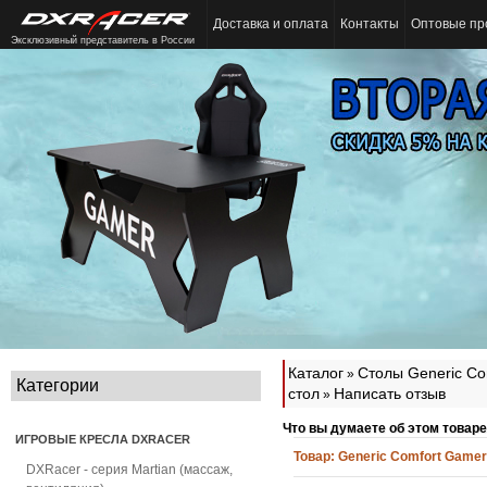
Доставка и оплата
Контакты
Оптовые пр
Эксклюзивный представитель в России
Каталог
Столы Generic Co
»
Категории
стол
Написать отзыв
»
Что вы думаете об этом товар
ИГРОВЫЕ КРЕСЛА DXRACER
Товар:
Generic Comfort Game
DXRacer - серия Martian (массаж,