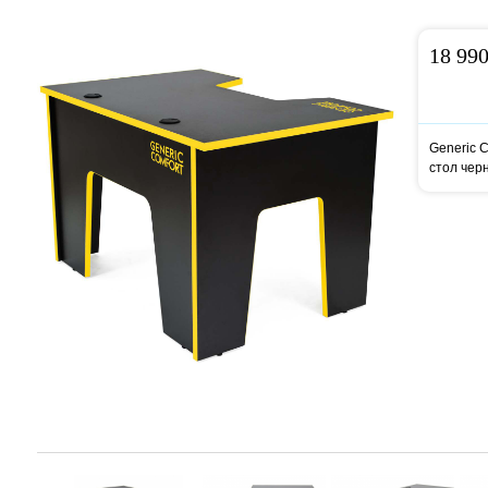
18 99
Generic C
стол чер