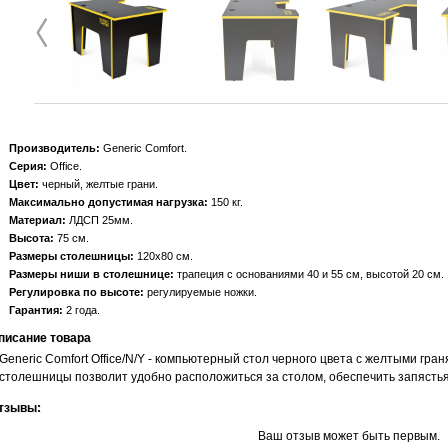
Производитель:
Generic Comfort
Серия:
Office
Цвет:
черный, желтые грани
Максимально допустимая нагрузка:
150 кг
Материал:
ЛДСП 25мм
Высота:
75 см
Размеры столешницы:
120х80 см
Размеры ниши в столешнице:
трапеция с основаниями 40 и 55 см, высотой 20 см
Регулировка по высоте:
регулируемые ножки
Гарантия:
2 года
писание товара
Generic Comfort Office/N/Y - компьютерный стол черного цвета с желтыми гр
столешницы позволит удобно расположиться за столом, обеспечить запясть
тзывы:
Ваш отзыв может быть первым.