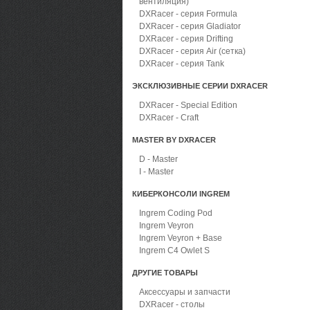
вентиляция)
DXRacer - серия Formula
DXRacer - серия Gladiator
DXRacer - серия Drifting
DXRacer - серия Air (сетка)
DXRacer - серия Tank
ЭКСКЛЮЗИВНЫЕ СЕРИИ DXRACER
DXRacer - Special Edition
DXRacer - Craft
MASTER BY DXRACER
D - Master
I - Master
КИБЕРКОНСОЛИ INGREM
Ingrem Coding Pod
Ingrem Veyron
Ingrem Veyron + Base
Ingrem C4 Owlet S
ДРУГИЕ ТОВАРЫ
Аксессуары и запчасти
DXRacer - столы