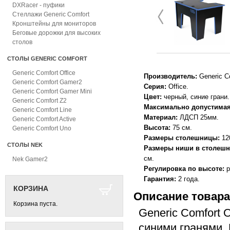
DXRacer - пуфики
Стеллажи Generic Comfort
Кронштейны для мониторов
Беговые дорожки для высоких
столов
СТОЛЫ GENERIC COMFORT
Generic Comfort Office
Производитель:
Generic C
Generic Comfort Gamer2
Серия:
Office
Generic Comfort Gamer Mini
Цвет:
черный, синие грани
Generic Comfort Z2
Максимально допустимая 
Generic Comfort Line
Материал:
ЛДСП 25мм
Generic Comfort Active
Высота:
75 см
Generic Comfort Uno
Размеры столешницы:
12
СТОЛЫ NEK
Размеры ниши в столешн
см
Nek Gamer2
Регулировка по высоте:
р
Гарантия:
2 года
КОРЗИНА
Описание товара
Корзина пуста.
Generic Comfort 
синими гранями.