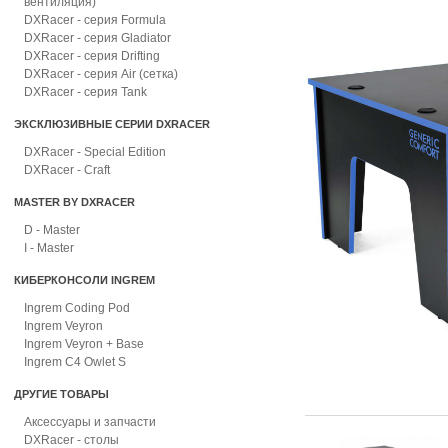
вентиляция)
DXRacer - серия Formula
DXRacer - серия Gladiator
DXRacer - серия Drifting
DXRacer - серия Air (сетка)
DXRacer - серия Tank
ЭКСКЛЮЗИВНЫЕ СЕРИИ DXRACER
DXRacer - Special Edition
DXRacer - Craft
MASTER BY DXRACER
D - Master
I - Master
КИБЕРКОНСОЛИ INGREM
Ingrem Coding Pod
Ingrem Veyron
Ingrem Veyron + Base
Ingrem C4 Owlet S
ДРУГИЕ ТОВАРЫ
Аксессуары и запчасти
DXRacer - столы