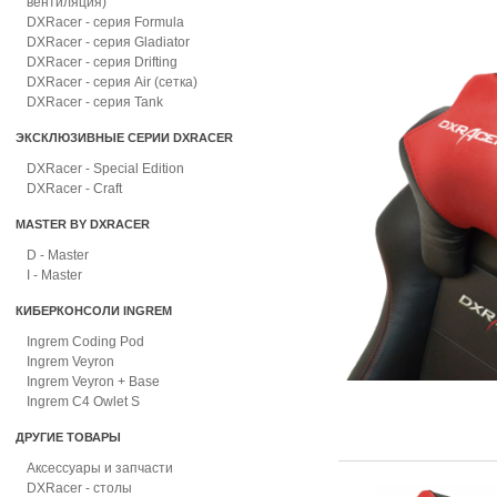
вентиляция)
DXRacer - серия Formula
DXRacer - серия Gladiator
DXRacer - серия Drifting
DXRacer - серия Air (сетка)
DXRacer - серия Tank
ЭКСКЛЮЗИВНЫЕ СЕРИИ DXRACER
DXRacer - Special Edition
DXRacer - Craft
MASTER BY DXRACER
D - Master
I - Master
КИБЕРКОНСОЛИ INGREM
Ingrem Coding Pod
Ingrem Veyron
Ingrem Veyron + Base
Ingrem C4 Owlet S
ДРУГИЕ ТОВАРЫ
Аксессуары и запчасти
DXRacer - столы