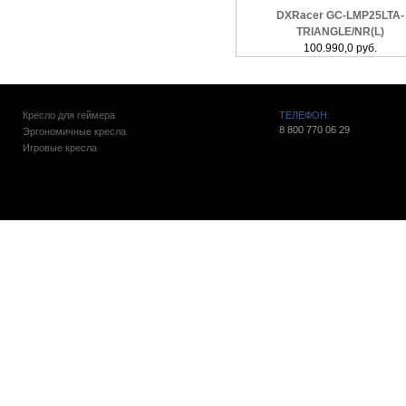
DXRacer GC-LMP25LTA-
TRIANGLE/NR(L)
100.990,0 руб.
Кресло для геймера
ТЕЛЕФОН:
8 800 770 06 29
Эргономичные кресла
Игровые кресла