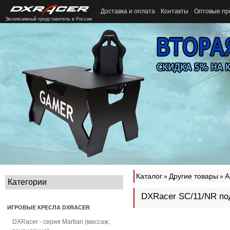
Доставка и оплата
Контакты
Оптовые пр
Эксклюзивный представитель в России
Каталог
Другие товары
А
»
»
Категории
DXRacer SC/11/NR по
ИГРОВЫЕ КРЕСЛА DXRACER
DXRacer - серия Martian (массаж,