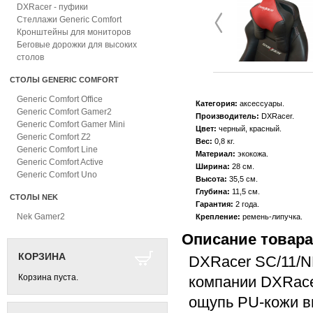
DXRacer - пуфики
Стеллажи Generic Comfort
Кронштейны для мониторов
Беговые дорожки для высоких
столов
СТОЛЫ GENERIC COMFORT
Generic Comfort Office
Категория:
аксессуары
Generic Comfort Gamer2
Производитель:
DXRacer
Generic Comfort Gamer Mini
Цвет:
черный, красный
Generic Comfort Z2
Вес:
0,8 кг
Generic Comfort Line
Материал:
экокожа
Generic Comfort Active
Ширина:
28 см
Generic Comfort Uno
Высота:
35,5 см
Глубина:
11,5 см
СТОЛЫ NEK
Гарантия:
2 года
Nek Gamer2
Крепление:
ремень-липучка
Описание товара
КОРЗИНА
DXRacer SC/11/N
Корзина пуста.
компании DXRacer
ощупь PU-кожи в