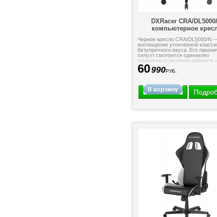
DXRacer CRA/DL5000
компьютерное крес
Черное кресло CRA/DL5000/N —
воплощение утонченной класси
безупречного вкуса. Его лакон
силуэт смотрится одинаково
органично в деловом кабинете 
60
домашней обстановке, привнося
990
РУБ.
Подро