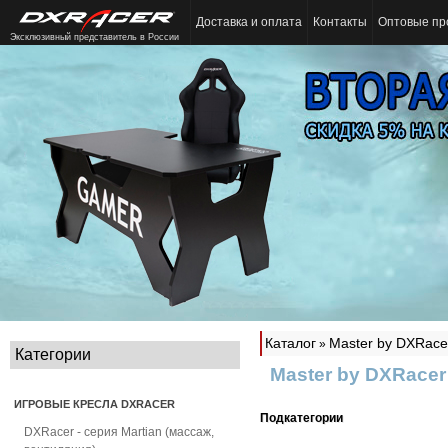
Доставка и оплата
Контакты
Оптовые пр
Эксклюзивный представитель в России
Каталог
Master by DXRace
»
Категории
Master by DXRacer
ИГРОВЫЕ КРЕСЛА DXRACER
Подкатегории
DXRacer - серия Martian (массаж,