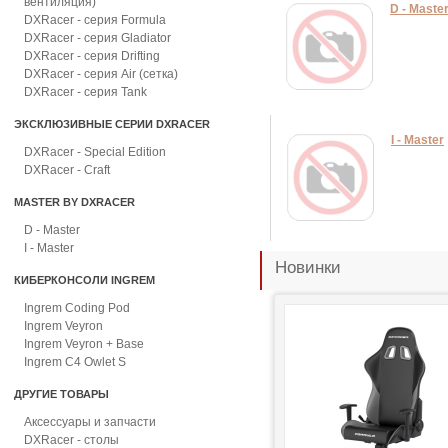
вентиляция)
D - Maste
DXRacer - серия Formula
DXRacer - серия Gladiator
DXRacer - серия Drifting
DXRacer - серия Air (сетка)
DXRacer - серия Tank
ЭКСКЛЮЗИВНЫЕ СЕРИИ DXRACER
I - Master
DXRacer - Special Edition
DXRacer - Craft
MASTER BY DXRACER
D - Master
I - Master
Новинки
КИБЕРКОНСОЛИ INGREM
Ingrem Coding Pod
Ingrem Veyron
Ingrem Veyron + Base
Ingrem C4 Owlet S
ДРУГИЕ ТОВАРЫ
Аксессуары и запчасти
DXRacer - столы