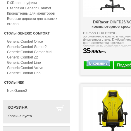
DXRacer - пуфики
Стеллажи Generic Comfort
Кронштейны для мониторов
Беговые дорожки для высоких
DXRacer OH/FD23/N
столов
компьютерное крес
DXRacer OH/FD23/NG —
СТОЛЫ GENERIC COMFORT
эргономичное кресло в лакони
фирменном стиле. Глубокий че
Generic Comfort Office
цвет экокожи подчеркивает
элегантность и универсальност
Generic Comfort Gamer2
35
модели. Максимальный комфор
990
Generic Comfort Gamer Mini
поддержка и...
РУБ.
Generic Comfort Z2
Generic Comfort Line
Подро
Generic Comfort Active
Generic Comfort Uno
СТОЛЫ NEK
Nek Gamer2
КОРЗИНА
Корзина пуста.