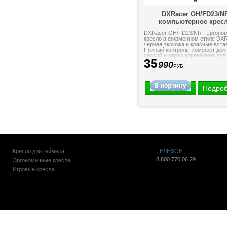
DXRacer OH/FD23/N
компьютерное крес
DXRacer OH/FD23/NR - эргоно
кресло в фирменном стиле DXR
черная экокожа и красные вста
Полный контроль, комфорт дол
сессий и заряд адреналина для
35
в играх и на...
990
РУБ.
Подро
Кресло для геймера
ТЕЛЕФОН:
8 800 770 06 29
Эргономичные кресла
Игровые кресла