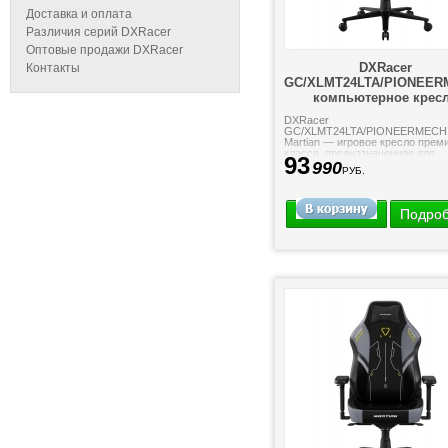
Доставка и оплата
Различия серий DXRacer
Оптовые продажи DXRacer
DXRacer
Контакты
GC/XLMT24LTA/PIONEER
компьютерное крес
DXRacer
GC/XLMT24LTA/PIONEERMECH
Martian — игровое кресло прем
класса, предназначенное для
93
максимального комфорта.
990
РУБ.
Электрически регулируемая
поясничная поддержка, а также
регулируемые...
Подро