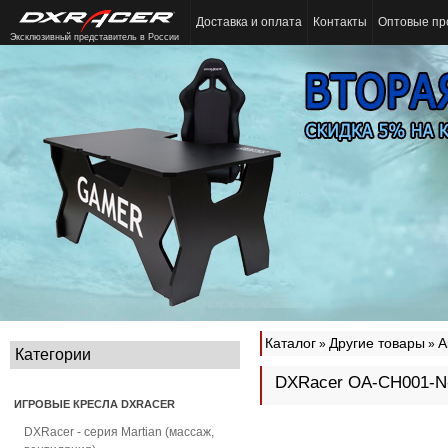
Доставка и оплата
Контакты
Оптовые пр
Эксклюзивный представитель в России
Каталог
Другие товары
А
»
»
Категории
DXRacer OA-CH001-N-
ИГРОВЫЕ КРЕСЛА DXRACER
DXRacer - серия Martian (массаж,