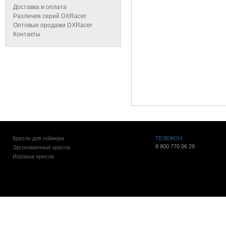
Доставка и оплата
Различия серий DXRacer
Оптовые продажи DXRacer
Контакты
Кресло для геймера
ТЕЛЕФОН:
8 800 770 06 29
Эргономичные кресла
Игровые кресла