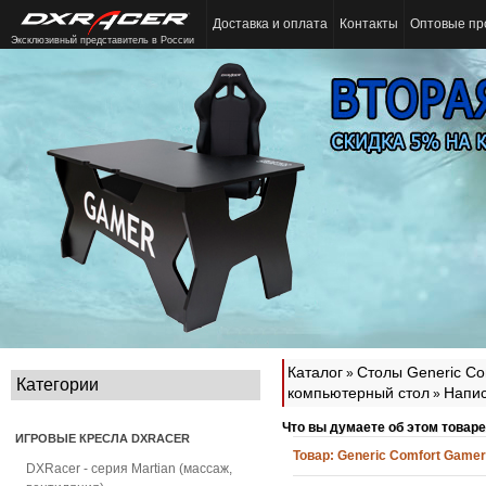
Доставка и оплата
Контакты
Оптовые пр
Эксклюзивный представитель в России
Каталог
Столы Generic Co
»
Категории
компьютерный стол
Напис
»
Что вы думаете об этом товар
ИГРОВЫЕ КРЕСЛА DXRACER
Товар:
Generic Comfort Gamer
DXRacer - серия Martian (массаж,