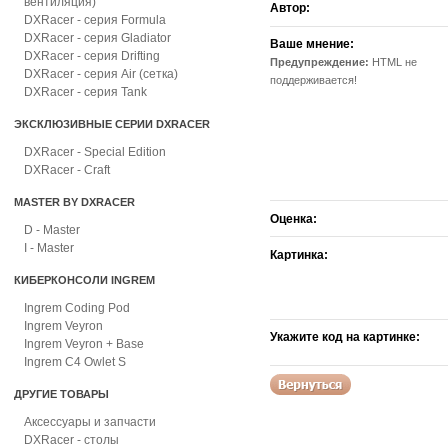
вентиляция)
Автор:
DXRacer - серия Formula
DXRacer - серия Gladiator
Ваше мнение:
DXRacer - серия Drifting
Предупреждение:
HTML не
DXRacer - серия Air (сетка)
поддерживается!
DXRacer - серия Tank
ЭКСКЛЮЗИВНЫЕ СЕРИИ DXRACER
DXRacer - Special Edition
DXRacer - Craft
MASTER BY DXRACER
Оценка:
D - Master
I - Master
Картинка:
КИБЕРКОНСОЛИ INGREM
Ingrem Coding Pod
Ingrem Veyron
Укажите код на картинке:
Ingrem Veyron + Base
Ingrem C4 Owlet S
ДРУГИЕ ТОВАРЫ
Аксессуары и запчасти
DXRacer - столы