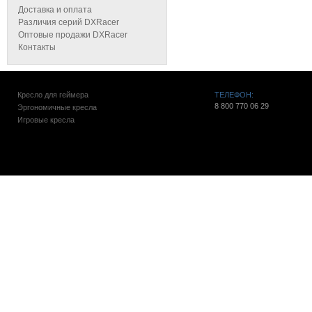
Доставка и оплата
Различия серий DXRacer
Оптовые продажи DXRacer
Контакты
Кресло для геймера
ТЕЛЕФОН:
8 800 770 06 29
Эргономичные кресла
Игровые кресла