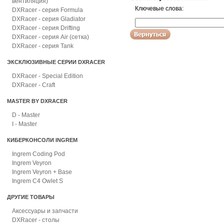
вентиляция)
Ключевые слова:
DXRacer - серия Formula
DXRacer - серия Gladiator
DXRacer - серия Drifting
DXRacer - серия Air (сетка)
DXRacer - серия Tank
ЭКСКЛЮЗИВНЫЕ СЕРИИ DXRACER
DXRacer - Special Edition
DXRacer - Craft
MASTER BY DXRACER
D - Master
I - Master
КИБЕРКОНСОЛИ INGREM
Ingrem Coding Pod
Ingrem Veyron
Ingrem Veyron + Base
Ingrem C4 Owlet S
ДРУГИЕ ТОВАРЫ
Аксессуары и запчасти
DXRacer - столы