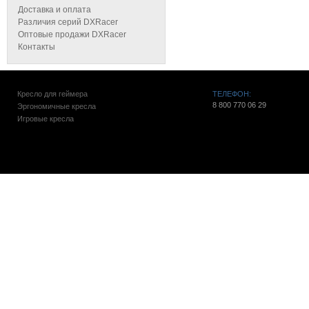
Доставка и оплата
Различия серий DXRacer
Оптовые продажи DXRacer
Контакты
Кресло для геймера
ТЕЛЕФОН:
8 800 770 06 29
Эргономичные кресла
Игровые кресла