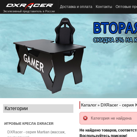
Доставка и оплата
Контакты
Оптовые пр
Эксклюзивный представитель в России
Каталог
DXRacer - серия 
»
Категории
Категория не найдена
ИГРОВЫЕ КРЕСЛА DXRACER
Не найдено товаров, соответс
DXRacer - серия Martian (массаж,
Воспользуйтесь поиском!